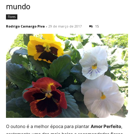
mundo
Flores
Rodrigo Camargo Piva
-
29 de março de 2017
15
O outono é a melhor época para plantar
Amor Perfeito
,