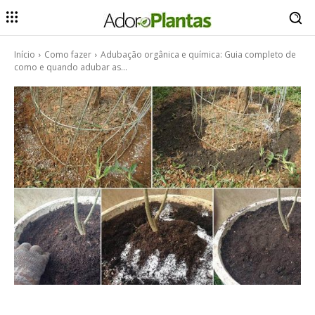
Início
Como fazer
Adubação orgânica e química: Guia completo de
como e quando adubar as...
Como fazer
Destaque